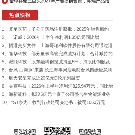
全球存储三巨头2027年产能提前售罄，终端产品陆
续调价
热点快报
1、复星医药：子公司药品注册获批，2025年销售额约
0.73亿元
2、一诺威：2026年上半年净利润1.39亿元同比增
23.72%
3、据港交所文件：上海哥瑞利软件股份有限公司通过港
交所上市聆讯
4、隆华科技：部分董事高管完成减持计划，合计减持约
1032.3万股
5、派能科技：股东融科创投减持至5%，持股比例触及
1%及5%刻度
6、台风“白海豚”来袭 长江海事局启动防台风四级应急响
应
7、航天驭星完成近20亿元D轮系列融资
8、晶赛科技：2026年上半年净利润825.94万元，同比增
205.54%
9、海新能科：拟设5亿元全资子公司整合生物能源业务
10、*ST泉为：收到行政处罚决定书，被罚1060万元