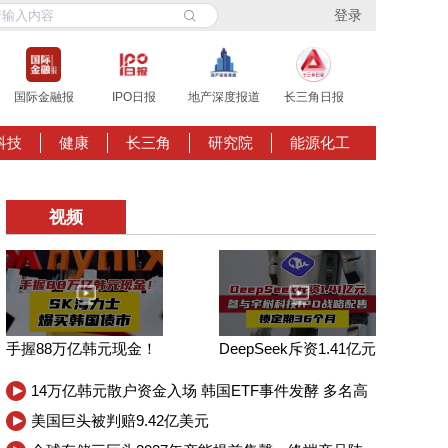
登录
国际金融报
IPO日报
地产深度报道
长三角日报
科技
健康
长三角
研究院
能源化工
视频
手握88万亿韩元现金！
DeepSeek斥资1.41亿元
SK海力士爆买韩国债市
参与宇树科技IPO战略
14万亿韩元散户资金入场 韩国ETF事件发酵 多名高
配售，锁定期36个月
官遭举报
美国巨头被判赔9.42亿美元