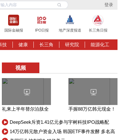
登录
国际金融报
IPO日报
地产深度报道
长三角日报
科技
健康
长三角
研究院
能源化工
视频
礼来上半年替尔泊肽全
手握88万亿韩元现金！
球大卖，中国区收入增
SK海力士爆买韩国债市
DeepSeek斥资1.41亿元参与宇树科技IPO战略配
长73%
售，锁定期36个月
14万亿韩元散户资金入场 韩国ETF事件发酵 多名高