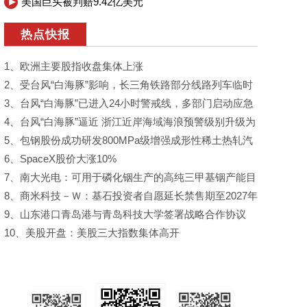
官遭举报
美国巨头被判赔9.42亿美元
热点快报
1、欧洲主要股指收盘集体上涨
2、受台风“白海豚”影响，长三角铁路部分线路列车临时
停运
3、台风“白海豚”已进入24小时警戒线，多部门启动应急
响应
4、台风“白海豚”逼近 浙江近岸海域海浪预警级别升级为
红色
5、包钢股份成功研发800MPa级增强成形性稀土热轧汽
车钢
6、SpaceX股价大涨10%
7、南大光电：可用于磷化铟生产的高纯三甲基铟产能目
前约为2吨/年
8、商米科技－Ｗ：基石投资者自愿延长禁售期至2027年
3月28日
9、山东港口青岛港与青岛科技大学签署战略合作协议
10、美股开盘：美股三大指数集体高开